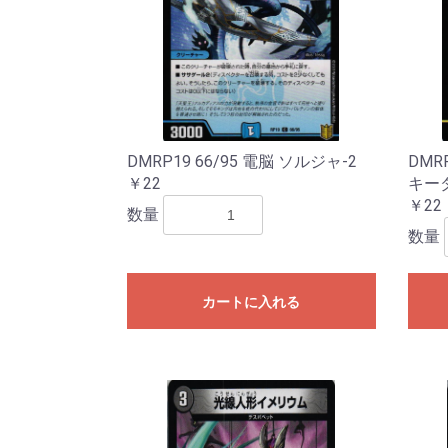
DMRP19 66/95 電脳 ソルジャ-2
DMR
￥22
キー
￥22
数量
数量
カートに入れる