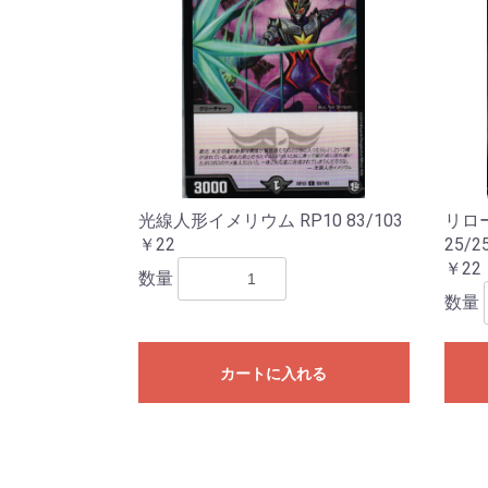
光線人形イメリウム RP10 83/103
リロ
￥22
25/2
￥22
数量
数量
カートに入れる