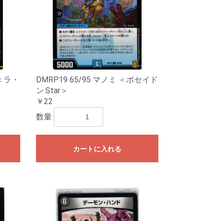
 ＜ラ・
DMRP19 65/95 マノミ ＜ポセイド
ン.Star＞
￥22
数量
カートに入れる