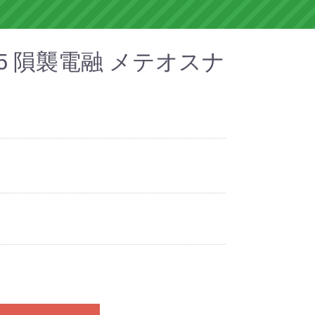
/95 隕襲電融 メテオスナ